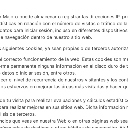
 Majoro puede almacenar o registrar las direcciones IP, pre
adísticas en relación con el número de visitas o tráfico de 
datos para iniciar sesión, incluso en diferentes dispositivo
de navegación dentro de nuestro sitio web.
as siguientes cookies, ya sean propias o de terceros autoriz
l correcto funcionamiento de la web. Estas cookies son m
rma permanente ninguna información en el disco duro de tu
 datos o iniciar sesión, entre otros.
er el nivel de recurrencia de nuestros visitantes y los con
s esfuerzos en mejorar las áreas más visitadas y hacer qu
 de tu visita para realizar evaluaciones y cálculos estadís
para realizar mejoras en sus sitios web. Dicha información n
isis de terceros.
ncios que veas en nuestra Web o en otras páginas web sea
úsquedas de destinos u otros hábitos de navegación. Air Ma